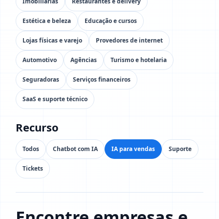
Imobiliárias
Restaurantes e delivery
Estética e beleza
Educação e cursos
Lojas físicas e varejo
Provedores de internet
Automotivo
Agências
Turismo e hotelaria
Seguradoras
Serviços financeiros
SaaS e suporte técnico
Recurso
Todos
Chatbot com IA
IA para vendas
Suporte
Tickets
Encontre empresas e