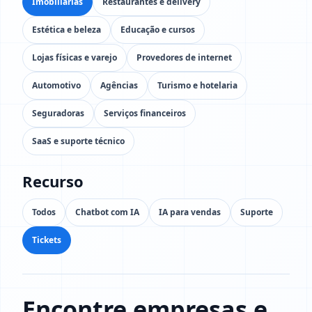
Imobiliárias
Restaurantes e delivery
Estética e beleza
Educação e cursos
Lojas físicas e varejo
Provedores de internet
Automotivo
Agências
Turismo e hotelaria
Seguradoras
Serviços financeiros
SaaS e suporte técnico
Recurso
Todos
Chatbot com IA
IA para vendas
Suporte
Tickets
Encontre empresas e