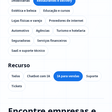
Imobiliárias
Restaurantes e delivery
Estética e beleza
Educação e cursos
Lojas físicas e varejo
Provedores de internet
Automotivo
Agências
Turismo e hotelaria
Seguradoras
Serviços financeiros
SaaS e suporte técnico
Recurso
Todos
Chatbot com IA
IA para vendas
Suporte
Tickets
Encontre empresas e