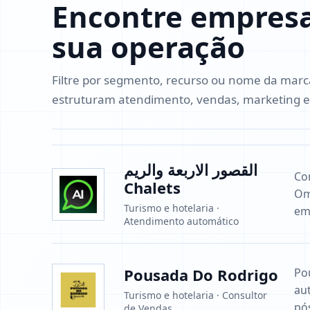
Encontre empresa
sua operação
Filtre por segmento, recurso ou nome da mar
estruturam atendimento, vendas, marketing e
القصور الاربعة والريم
Co
Chalets
Om
Turismo e hotelaria ·
em
Atendimento automático
Pousada Do Rodrigo
Po
au
Turismo e hotelaria · Consultor
pó
de Vendas