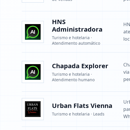
HNS
HN
Administradora
at
Turismo e hotelaria ·
lo
Atendimento automático
Chapada Explorer
Ch
vi
Turismo e hotelaria ·
pe
Atendimento humano
Ur
Urban Flats Vienna
pa
Turismo e hotelaria · Leads
Wh