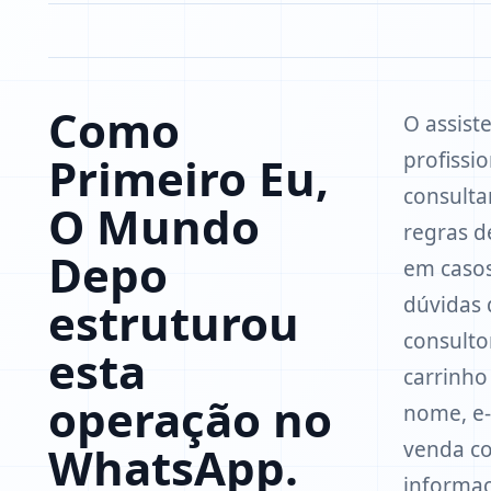
Como
O assist
profissi
Primeiro Eu,
consulta
O Mundo
regras d
Depo
em casos
dúvidas 
estruturou
consult
esta
carrinho
operação no
nome, e-
venda co
WhatsApp.
informaç