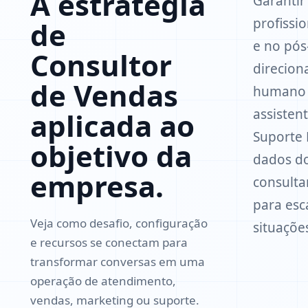
A estratégia
Garantir
profissi
de
e no pós
Consultor
direcion
de Vendas
humano 
assisten
aplicada ao
Suporte 
objetivo da
dados do
empresa.
consulta
para es
Veja como desafio, configuração
situações
e recursos se conectam para
transformar conversas em uma
operação de atendimento,
vendas, marketing ou suporte.