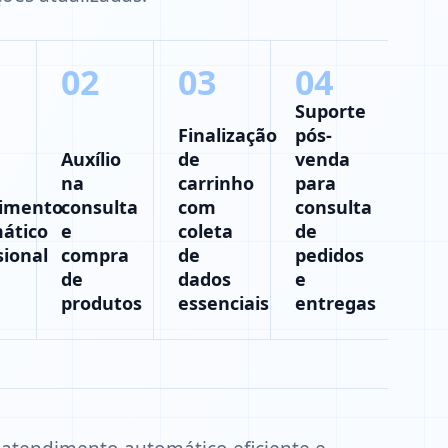
02
03
04
Suporte
Finalização
pós-
Auxílio
de
venda
na
carrinho
para
imento
consulta
com
consulta
ático
e
coleta
de
sional
compra
de
pedidos
de
dados
e
produtos
essenciais
entregas