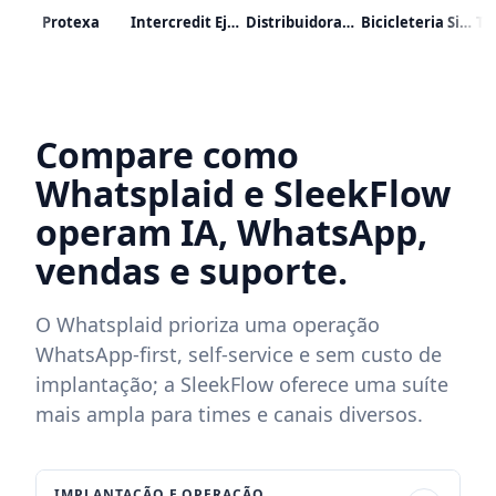
raalmetro
Protexa
Intercredit Eje S.a.s.
Distribuidora Abastible
Bicicleteria Sin Limite
Compare como
Whatsplaid e SleekFlow
operam IA, WhatsApp,
vendas e suporte.
O Whatsplaid prioriza uma operação
WhatsApp-first, self-service e sem custo de
implantação; a SleekFlow oferece uma suíte
mais ampla para times e canais diversos.
IMPLANTAÇÃO E OPERAÇÃO