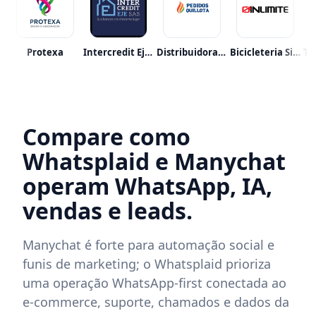
raalmetro
Protexa
Intercredit Eje S.a.s.
Distribuidora Abastible
Bicicleteria Sin Limite
Compare como
Whatsplaid e Manychat
operam WhatsApp, IA,
vendas e leads.
Manychat é forte para automação social e
funis de marketing; o Whatsplaid prioriza
uma operação WhatsApp-first conectada ao
e-commerce, suporte, chamados e dados da