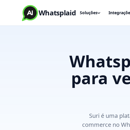
Whatsplaid
Soluções
Integraçõ
Whatspl
para v
Suri é uma pla
commerce no What