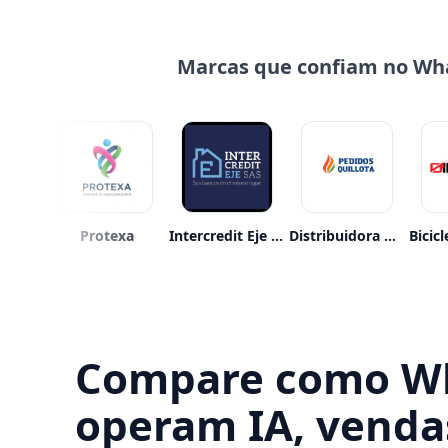
Marcas que confiam no Wha
lmetro
Protexa
Intercredit Eje S.a.s.
Distribuidora Abastible
Compare como Wha
operam IA, venda