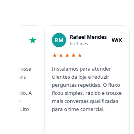
Rafael Mendes
Bi
RM
BF
há 1 mês
há
★★★★★
★★★
sa
Instalamos para atender
A integraç
clientes da loja e reduzir
facilitou 
perguntas repetidas. O fluxo
venda. C
 A
ficou simples, rápido e trouxe
orientar s
mais conversas qualificadas
produtos 
o
para o time comercial.
sem depe
atendime
tempo tod