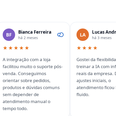
anca Ferreira
Lucas Andrade
LA
 2 meses
há 3 meses
★★
★★★★
ão com a loja
Gostei da flexibilidade para
muito o suporte pós-
treinar a IA com informações
onseguimos
reais da empresa. Depois dos
obre pedidos,
ajustes iniciais, o
e dúvidas comuns
atendimento ficou bem mais
nder de
fluido.
nto manual o
o.