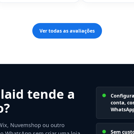
Ver todas as avaliações
aid tende a
Configura
o?
conta, con
WhatsApp
 Wix, Nuvemshop ou outro
Sem custo
 o WhatsApp sem criar uma loja