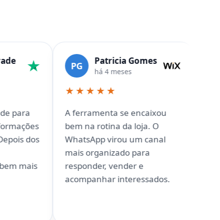
Patricia Gomes
Eduard
PG
EL
há 4 meses
há 6 mes
★★★★★
★★★★★
A ferramenta se encaixou
Antes muitas 
bem na rotina da loja. O
ficavam sem p
WhatsApp virou um canal
IA treinada, as
mais organizado para
ficaram mais c
responder, vender e
equipe conseg
acompanhar interessados.
quando precisa