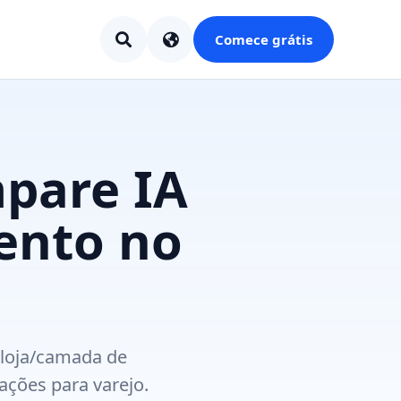
Comece grátis
mpare IA
ento no
 loja/camada de
ções para varejo.