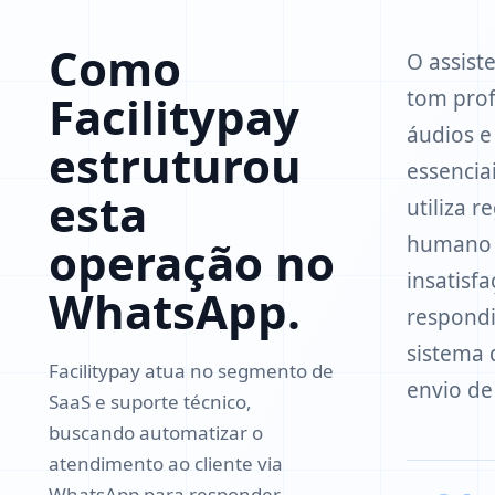
Como
O assist
tom prof
Facilitypay
áudios e
estruturou
essencia
esta
utiliza 
humano e
operação no
insatisf
WhatsApp.
respondi
sistema 
Facilitypay atua no segmento de
envio de
SaaS e suporte técnico,
buscando automatizar o
atendimento ao cliente via
WhatsApp para responder