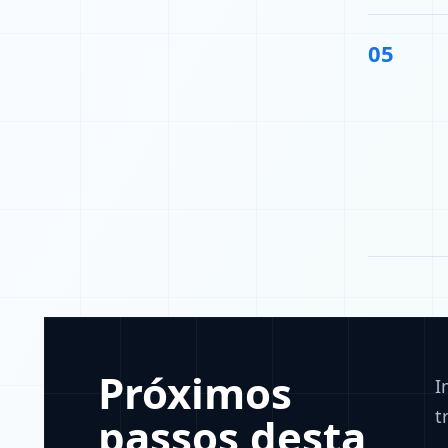
05
Próximos
I
t
passos desta