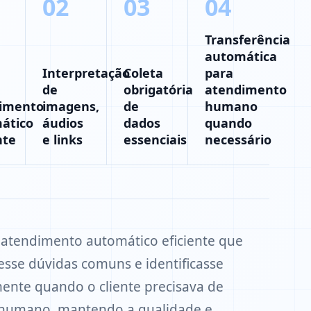
02
03
04
Transferência
automática
Interpretação
Coleta
para
de
obrigatória
atendimento
imento
imagens,
de
humano
ático
áudios
dados
quando
nte
e links
essenciais
necessário
 atendimento automático eficiente que
sse dúvidas comuns e identificasse
ente quando o cliente precisava de
 humano, mantendo a qualidade e